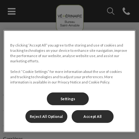
IvcPractices.Head
Open con
Page d'accueil de Bureau vétérin
IvcPractices.HeaderNav.Search.Label
Bureau vétérinaire Saint-Amable
Envoyer
By clicking “Accept All” you agree to the storing and use of cookies and
tracking technologies on your device to enhance site navigation, improve
the performance of our website, analyse website use, and assist our
marketing efforts.
Select “Cookie Settings” for more information about the use of cookies
and tracking technologies and to adjust your preferences. More
Explorer
information is available in our Privacy Notice and Cookie Policy.
À propos de nous
Settings
Nos services
Reject All Optional
Accept All
🛒 Boutique en ligne
Carrières