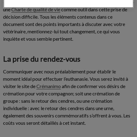
de vous aider, le Bureau vétérinaire de St-Amable vous propose
une
Charte de qualité de vie
comme outil dans cette prise de
décision difficile. Tous les éléments contenus dans ce
document sont des points importants à discuter avec votre
vétérinaire, mentionnez-lui tout changement, ce qui vous
inquiète et vous semble pertinent.
La prise du rendez-vous
Communiquer avec nous préalablement pour établir le
moment idéal pour effectuer l’euthanasie. Vous serez invité à
visiter le site de
Crémanimo
afin de confirmer vos désirs de
crémation pour votre compagnon; soit une crémation de
groupe : sans le retour des cendres, ou une crémation
individuelle : avec le retour des cendres dans une urne,
également des souvenirs commémoratifs s’offrent à vous. Les
coûts vous seront détaillés à cet instant.