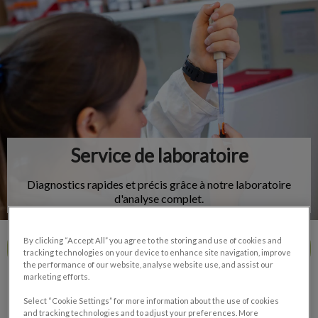
IvcPractices.HeaderNav.Search.Label
Envoyer
Service de laboratoire
Diagnostics rapides et précis grâce à notre laboratoire
d'analyse complet.
By clicking “Accept All” you agree to the storing and use of cookies and
Contactez-nous
tracking technologies on your device to enhance site navigation, improve
the performance of our website, analyse website use, and assist our
marketing efforts.
Select “Cookie Settings” for more information about the use of cookies
and tracking technologies and to adjust your preferences. More