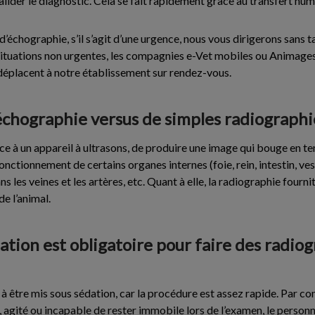
alider le diagnostic. Cela se fait rapidement grâce au transfert num
 d’échographie, s’il s’agit d’une urgence, nous vous dirigerons sans 
situations non urgentes, les compagnies e-Vet mobiles ou Animages,
déplacent à notre établissement sur rendez-vous.
échographie versus de simples radiographi
ce à un appareil à ultrasons, de produire une image qui bouge en t
fonctionnement de certains organes internes (foie, rein, intestin, ve
ns les veines et les artères, etc. Quant à elle, la radiographie fourni
e l’animal.
dation est obligatoire pour faire des radio
s à être mis sous sédation, car la procédure est assez rapide. Par con
t, agité ou incapable de rester immobile lors de l’examen, le personn