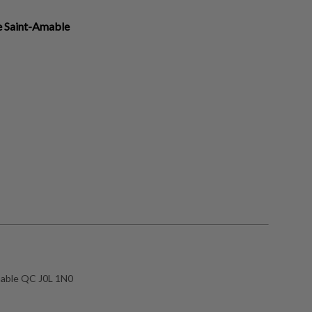
e Saint-Amable
mable QC J0L 1N0